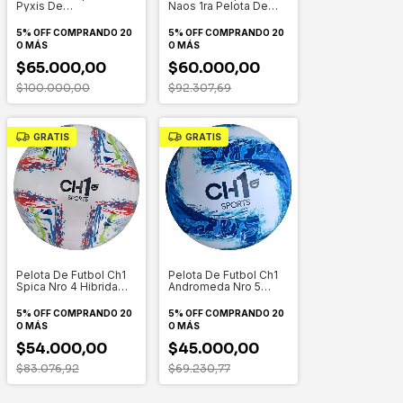
Pyxis De
Naos 1ra Pelota De
Entrenamiento Termo
Footgolf N5 Color
N5 Color Celeste
Verde
5% OFF
COMPRANDO 20
5% OFF
COMPRANDO 20
O MÁS
O MÁS
$65.000,00
$60.000,00
$100.000,00
$92.307,69
GRATIS
GRATIS
Pelota De Futbol Ch1
Pelota De Futbol Ch1
Andromeda Nro 5
Spica Nro 4 Hibrida
Hibrida
Termosellada Verde
Rojo Celeste Azul
5% OFF
COMPRANDO 20
5% OFF
COMPRANDO 20
O MÁS
O MÁS
$45.000,00
$54.000,00
$69.230,77
$83.076,92