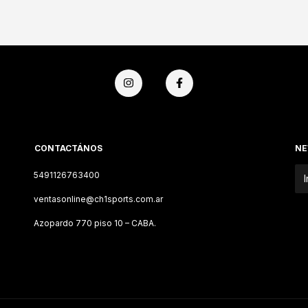
CONTACTÁNOS
NE
5491126763400
ventasonline@ch1sports.com.ar
Azopardo 770 piso 10 – CABA.