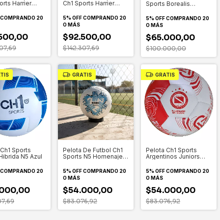
Ch1 Sports Harrier
rts Harrier
Sports Borealis
Semi Profesionales
Semi
Entrenamiento N5
Hombres
ionales Fucsia
Color Rosa
5% OFF
COMPRANDO 20
COMPRANDO 20
5% OFF
COMPRANDO 20
O MÁS
O MÁS
$92.500,00
500,00
$65.000,00
$142.307,69
07,69
$100.000,00
TIS
GRATIS
GRATIS
 Ch1 Sports
Pelota De Futbol Ch1
Pelota Ch1 Sports
Hibrida N5 Azul
Sports N5 Homenaje
Argentinos Juniors
Rosario Exclusivas
Licencia Oficial N5 Aajj
Celeste
Rojo y blanco
COMPRANDO 20
5% OFF
COMPRANDO 20
5% OFF
COMPRANDO 20
O MÁS
O MÁS
000,00
$54.000,00
$54.000,00
07,69
$83.076,92
$83.076,92