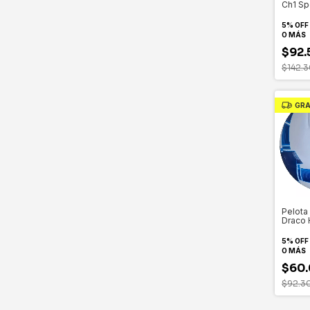
Ch1 Spo
Mujer 
Profes
5% OFF
O MÁS
$92.
$142.3
GRA
Pelota
Draco 
5% OFF
O MÁS
$60.
$92.3